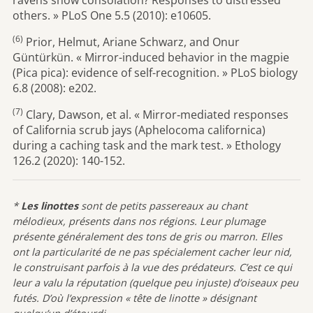
others. » PLoS One 5.5 (2010): e10605.
(6)
Prior, Helmut, Ariane Schwarz, and Onur
Güntürkün. « Mirror-induced behavior in the magpie
(Pica pica): evidence of self-recognition. » PLoS biology
6.8 (2008): e202.
(7)
Clary, Dawson, et al. « Mirror‐mediated responses
of California scrub jays (Aphelocoma californica)
during a caching task and the mark test. » Ethology
126.2 (2020): 140-152.
*
Les linottes
sont de petits passereaux au chant
mélodieux, présents dans nos régions. Leur plumage
présente généralement des tons de gris ou marron. Elles
ont la particularité de ne pas spécialement cacher leur nid,
le construisant parfois à la vue des prédateurs. C’est ce qui
leur a valu la réputation (quelque peu injuste) d’oiseaux peu
futés. D’où l’expression « tête de linotte » désignant