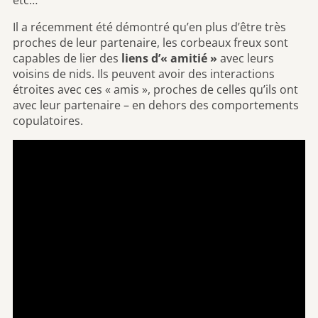
Il a récemment été démontré qu’en plus d’être très
proches de leur partenaire, les corbeaux freux sont
capables de lier des
liens d’« amitié »
avec leurs
voisins de nids. Ils peuvent avoir des interactions
étroites avec ces « amis », proches de celles qu’ils ont
avec leur partenaire – en dehors des comportements
copulatoires.