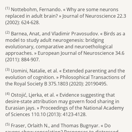
(1)
Nottebohm, Fernando. « Why are some neurons
replaced in adult brain? » Journal of Neuroscience 22.3
(2002): 624-628.
(2)
Barnea, Anat, and Vladimir Pravosudov. « Birds as a
model to study adult neurogenesis: bridging
evolutionary, comparative and neuroethological
approaches. » European Journal of Neuroscience 34.6
(2011): 884-907.
(3)
Uomini, Natalie, et al. « Extended parenting and the
evolution of cognition. » Philosophical Transactions of
the Royal Society B 375.1803 (2020): 20190495.
(4)
Ostojić, Ljerka, et al. « Evidence suggesting that
desire-state attribution may govern food sharing in
Eurasian jays. » Proceedings of the National Academy
of Sciences 110.10 (2013): 4123-4128.
(5)
Fraser, Orlaith N., and Thomas Bugnyar. « Do
ravens show consolation? Responses to distressed